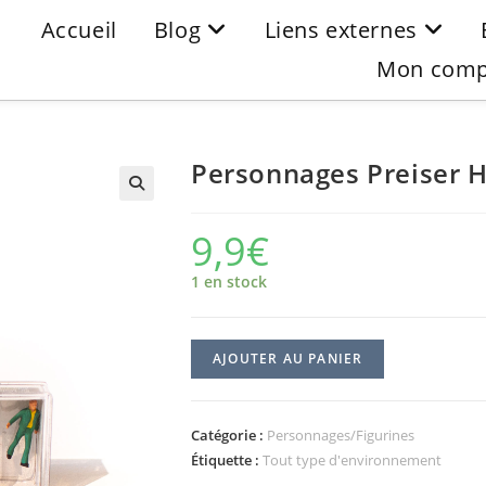
Accueil
Blog
Liens externes
Mon comp
Personnages Preiser 
9,9
€
1 en stock
AJOUTER AU PANIER
Catégorie :
Personnages/Figurines
Étiquette :
Tout type d'environnement