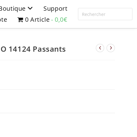
Boutique
Support
te
0 Article
0,0€
HO 14124 Passants