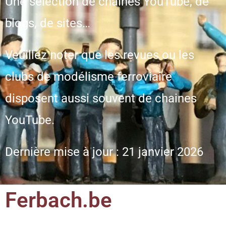
Une sélection de chaines YouTube, de
blogs, de sites…
Veuillez noter que les revues ou les
clubs de modélisme ferroviaire
disposent aussi souvent de chaines
YouTube.
Dernière mise à jour : 21 janvier 2026
Ferbach.be