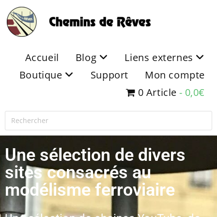
Accueil
Blog
Liens externes
Boutique
Support
Mon compte
0 Article
0,0€
Une sélection de divers
sites consacrés au
modélisme ferroviaire