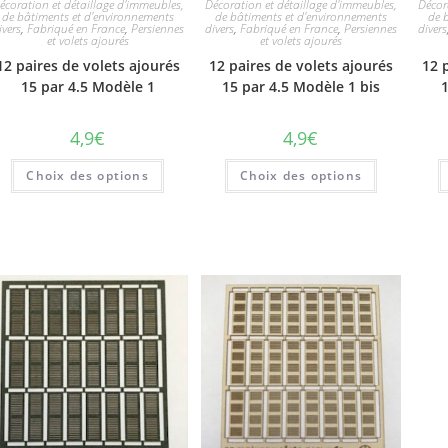
écoration et détaillage d'immeubles,
Décoration et détaillage d'immeubles,
Décor
de bâtiments et d'environnements
de bâtiments et d'environnements
de 
ivers
,
Fabriqué en France
,
Persiennes
divers
,
Fabriqué en France
,
Persiennes
divers
et volets ajourés
et volets ajourés
12 paires de volets ajourés
12 paires de volets ajourés
12 
15 par 4.5 Modèle 1
15 par 4.5 Modèle 1 bis
4,9
€
4,9
€
Choix des options
Choix des options