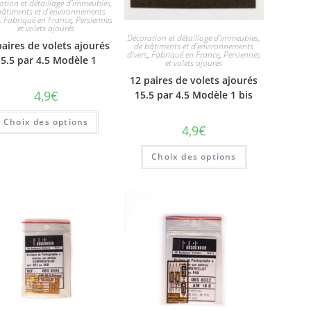
ation et détaillage d'immeubles,
bâtiments et d'environnements
,
Fabriqué en France
,
Persiennes
et volets ajourés
Décoration et détaillage d'immeubles,
paires de volets ajourés
de bâtiments et d'environnements
divers
,
Fabriqué en France
,
Persiennes
15.5 par 4.5 Modèle 1
et volets ajourés
12 paires de volets ajourés
4,9
€
15.5 par 4.5 Modèle 1 bis
Choix des options
4,9
€
Choix des options