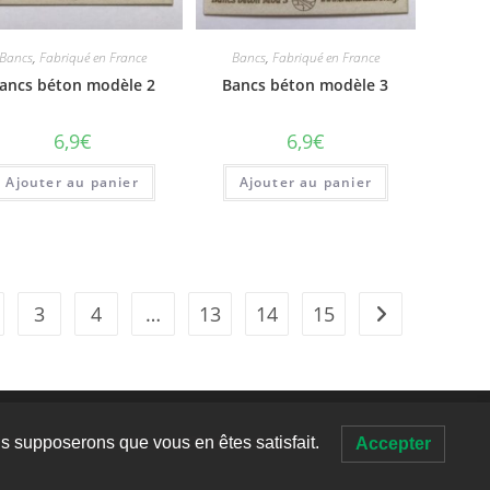
Bancs
,
Fabriqué en France
Bancs
,
Fabriqué en France
ancs béton modèle 2
Bancs béton modèle 3
6,9
€
6,9
€
Ajouter au panier
Ajouter au panier
3
4
…
13
14
15
éveloppement durable pour Chemins de rêves
ous supposerons que vous en êtes satisfait.
Accepter