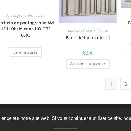
Détaillage matériel roulant
rchets de pantographe AM
B
18 U Obsidienne HO OBS
Bancs
,
Fabriqué en France
8003
Bancs béton modèle 1
6,9
€
Lire la suite
Ajouter au panier
1
2
Conditions Générales de Ventes
Le d
ience sur notre site web. Si vous continuer à utiliser ce site, n