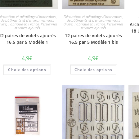
écoration et détaillage d'immeubles,
Décoration et détaillage d'immeubles,
de bâtiments et d'environnements
de bâtiments et d'environnements
ivers
,
Fabriqué en France
,
Persiennes
divers
,
Fabriqué en France
,
Persiennes
Arc
et volets ajourés
et volets ajourés
18 
12 paires de volets ajourés
12 paires de volets ajourés
16.5 par 5 Modèle 1
16.5 par 5 Modèle 1 bis
4,9
€
4,9
€
Choix des options
Choix des options