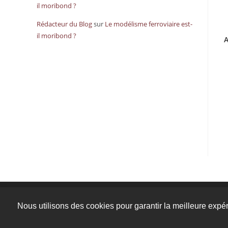
il moribond ?
Rédacteur du Blog
sur
Le modélisme ferroviaire est-
il moribond ?
A
Mentions légales
Nous utilisons des cookies pour garantir la meilleure expér