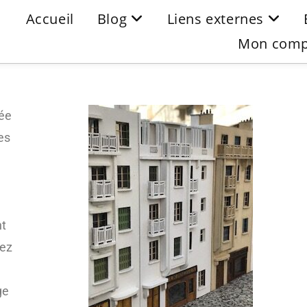
Accueil
Blog
Liens externes
Mon comp
rée
es
nt
rez
ge