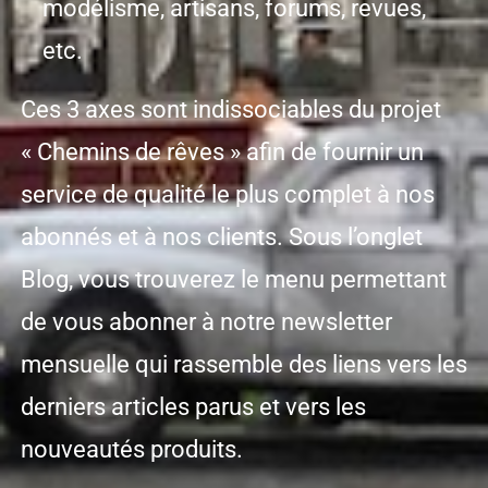
modélisme, artisans, forums, revues,
etc.
Ces 3 axes sont indissociables du projet
« Chemins de rêves » afin de fournir un
service de qualité le plus complet à nos
abonnés et à nos clients. Sous l’onglet
Blog, vous trouverez le menu permettant
de vous abonner à notre newsletter
mensuelle qui rassemble des liens vers les
derniers articles parus et vers les
nouveautés produits.