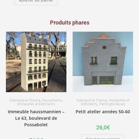
Ajouter au panier
Produits phares
Fabriqué en France
,
Haussmann
,
Fabriqué en France
,
Immeubles et
Immeubles et bâtiments
bâtiments
,
Trente glorieuses
Immeuble haussmannien –
Petit atelier années 50-60
Le 63, boulevard de
Possabolet
26,0
€