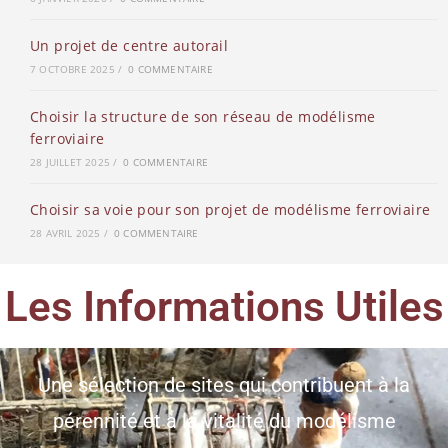
Un projet de centre autorail
7 OCTOBRE 2025
/
0 COMMENTAIRE
Choisir la structure de son réseau de modélisme
ferroviaire
28 JUILLET 2025
/
0 COMMENTAIRE
Choisir sa voie pour son projet de modélisme ferroviaire
28 AVRIL 2025
/
0 COMMENTAIRE
Les Informations Utiles
Une sélection de sites qui contribuent à la
pérennité et à la vitalité du modélisme