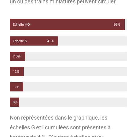
un ou des trains miniatures peuvent circuler.
Echelle HO
98%
Echelle N
41%
13%
HOe
O
12%
HOm
11%
Z
8%
Non représentées dans le graphique, les
échelles G et I cumulées sont présentes à