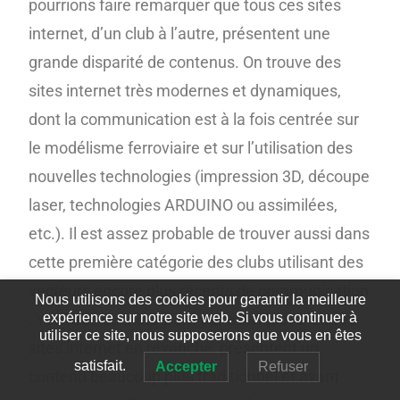
pourrions faire remarquer que tous ces sites
internet, d’un club à l’autre, présentent une
grande disparité de contenus. On trouve des
sites internet très modernes et dynamiques,
dont la communication est à la fois centrée sur
le modélisme ferroviaire et sur l’utilisation des
nouvelles technologies (impression 3D, découpe
laser, technologies ARDUINO ou assimilées,
etc.). Il est assez probable de trouver aussi dans
cette première catégorie des clubs utilisant des
vecteurs encore plus récents de communication
Nous utilisons des cookies pour garantir la meilleure
: YouTube ou Instagram par exemple. D’autres
expérience sur notre site web. Si vous continuer à
utiliser ce site, nous supposerons que vous en êtes
sites internet en revanche, présentent un
satisfait.
Accepter
Refuser
contenu beaucoup plus traditionnel et avant