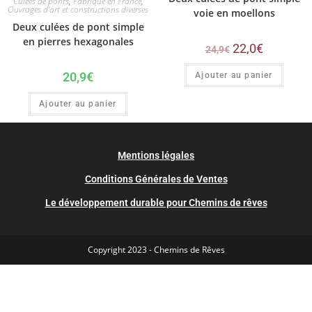
Culées de ponts
,
Fabriqué en France
,
Ouvrages d'art et constructions diverses
voie en moellons
Deux culées de pont simple
en pierres hexagonales
22,0
€
24,9
€
20,9
€
Ajouter au panier
Ajouter au panier
Mentions légales
Conditions Générales de Ventes
Le développement durable pour Chemins de rêves
Copyright 2023 - Chemins de Rêves