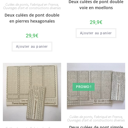
Deux culées de pont double
Culées de ponts
,
Fabriqué en France
,
voie en moellons
Ouvrages d'art et constructions diverses
Deux culées de pont double
en pierres hexagonales
29,9
€
Ajouter au panier
29,9
€
Ajouter au panier
PROMO !
Culées de ponts
,
Fabriqué en France
,
Ouvrages d'art et constructions diverses
Deux culées de pont simple