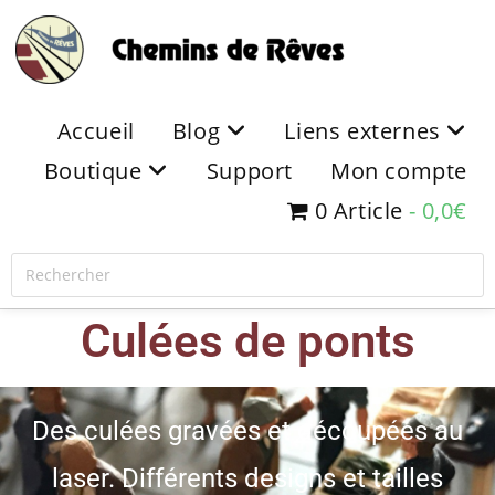
Accueil
Blog
Liens externes
Boutique
Support
Mon compte
0 Article
0,0€
Culées de ponts
Des culées gravées et découpées au
laser. Différents designs et tailles