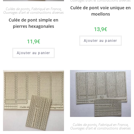
Ouvrages d'art et constructions diverses
Culée de pont voie unique en
Culées de ponts
,
Fabriqué en France
,
Ouvrages d'art et constructions diverses
moellons
Culée de pont simple en
pierres hexagonales
13,9
€
11,9
€
Ajouter au panier
Ajouter au panier
Culées de ponts
,
Fabriqué en France
,
Ouvrages d'art et constructions diverses