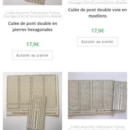
Ouvrages d'art et constructions diverses
Culée de pont double voie en
Culées de ponts
,
Fabriqué en France
,
moellons
Ouvrages d'art et constructions diverses
Culée de pont double en
pierres hexagonales
17,9
€
Ajouter au panier
17,9
€
Ajouter au panier
Culées de ponts
,
Fabriqué en France
,