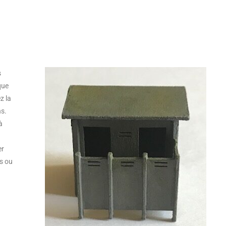
s
que
z la
ns.
à
er
us ou