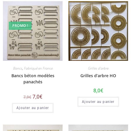
PROMO !
Bancs
,
Fabriqué en France
Grilles d'arbre
Bancs béton modèles
Grilles d’arbre HO
panachés
8,0
€
7,0
€
7,9
€
Ajouter au panier
Ajouter au panier