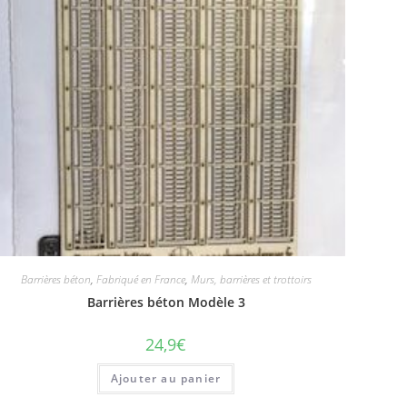
Barrières béton
,
Fabriqué en France
,
Murs, barrières et trottoirs
Barrières béton Modèle 3
24,9
€
Ajouter au panier