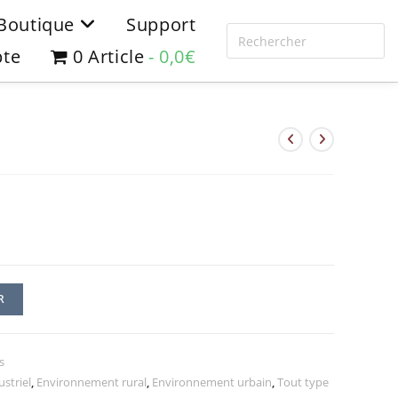
Boutique
Support
te
0 Article
0,0€
3
R
s
striel
,
Environnement rural
,
Environnement urbain
,
Tout type