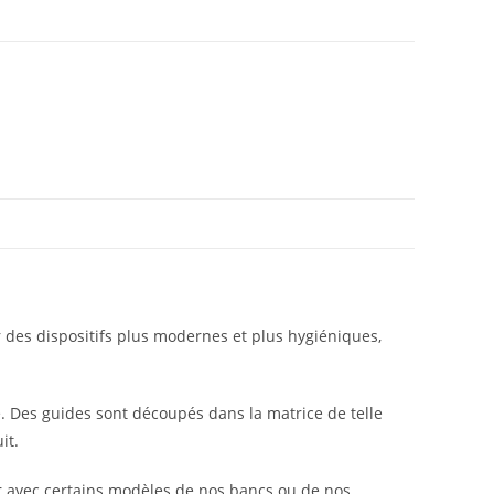
des dispositifs plus modernes et plus hygiéniques,
e. Des guides sont découpés dans la matrice de telle
it.
r avec certains modèles de nos bancs ou de nos