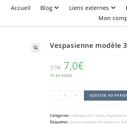
Accueil
Blog
Liens externes
Mon comp
Vespasienne modèle 
7,0
€
7,9
€
15 en stock
-
+
AJOUTER AU PANIE
Catégories :
Fabriqué en France
,
Vespasienne
Étiquettes :
Environnement ferroviaire ou indu