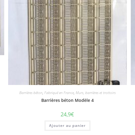
Barrières béton
,
Fabriqué en France
,
Murs, barrières et trottoirs
Barrières béton Modèle 4
24,9
€
Ajouter au panier