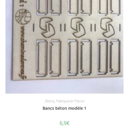
Bancs
,
Fabriqué en France
Bancs béton modèle 1
6,9
€