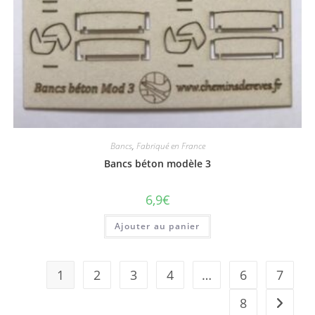
Bancs
,
Fabriqué en France
Bancs béton modèle 3
6,9
€
Ajouter au panier
1
2
3
4
…
6
7
8