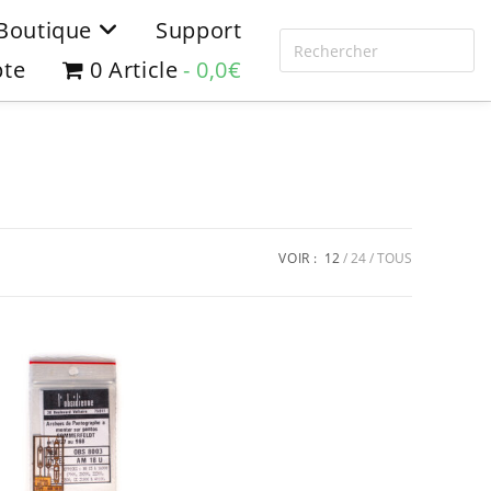
Boutique
Support
te
0 Article
0,0€
VOIR :
12
24
TOUS