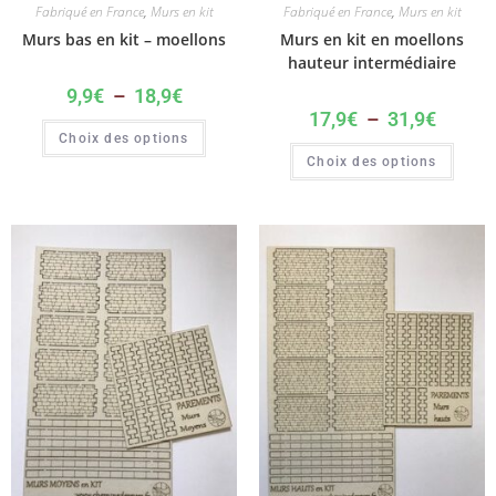
Fabriqué en France
,
Murs en kit
Fabriqué en France
,
Murs en kit
Murs bas en kit – moellons
Murs en kit en moellons
hauteur intermédiaire
9,9
€
–
18,9
€
17,9
€
–
31,9
€
Choix des options
Choix des options