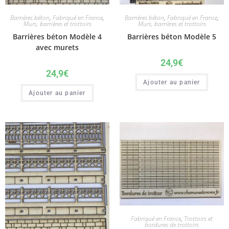
Barrières béton
,
Fabriqué en France
,
Barrières béton
,
Fabriqué en France
,
Murs, barrières et trottoirs
Murs, barrières et trottoirs
Barrières béton Modèle 4
Barrières béton Modèle 5
avec murets
24,9
€
24,9
€
Ajouter au panier
Ajouter au panier
Fabriqué en France
,
Trottoirs et
bordures de trottoirs