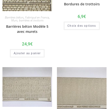
Bordures de trottoirs
6,9
€
Barrières béton
,
Fabriqué en France
,
Murs, barrières et trottoirs
Barrières béton Modèle 5
Choix des options
avec murets
24,9
€
Ajouter au panier