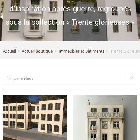
d’inspiration après-guerre, regroupés
sous la collection « Trente glorieuses »
Accueil
>
Accueil Boutique
>
Immeubles et Bâtiments
>
Trente Glorieus
Tri par défaut