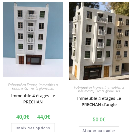
Fabriqué en France
,
Immeubles et
Fabriqué en France
,
Immeubles et
bâtiments
,
Trente glorieuses
bâtiments
,
Trente glorieuses
Immeuble 4 étages Le
Immeuble 4 étages Le
PRECHAN
PRECHAN d’angle
40,0
€
–
44,0
€
50,0
€
Choix des options
Ajouter au panier