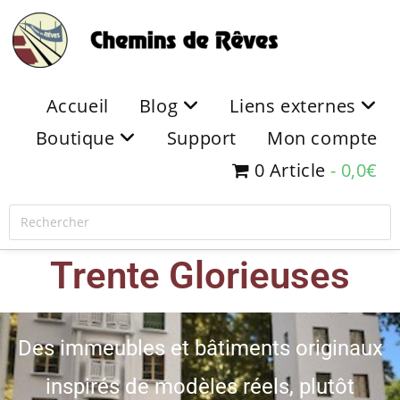
Accueil
Blog
Liens externes
Boutique
Support
Mon compte
0 Article
0,0€
Trente Glorieuses
Des immeubles et bâtiments originaux
inspirés de modèles réels, plutôt