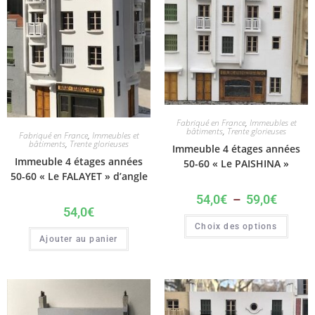
Fabriqué en France
,
Immeubles et
bâtiments
,
Trente glorieuses
Fabriqué en France
,
Immeubles et
bâtiments
,
Trente glorieuses
Immeuble 4 étages années
Immeuble 4 étages années
50-60 « Le PAISHINA »
50-60 « Le FALAYET » d’angle
54,0
€
–
59,0
€
54,0
€
Choix des options
Ajouter au panier