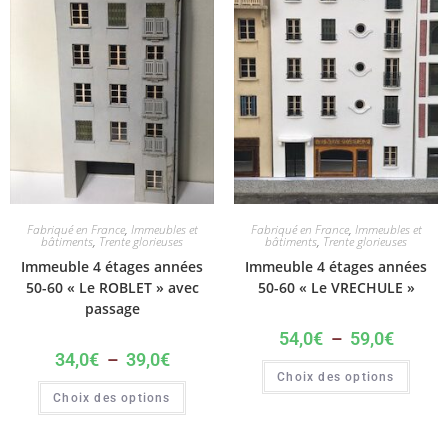
Fabriqué en France
,
Immeubles et
Fabriqué en France
,
Immeubles et
bâtiments
,
Trente glorieuses
bâtiments
,
Trente glorieuses
Immeuble 4 étages années
Immeuble 4 étages années
50-60 « Le ROBLET » avec
50-60 « Le VRECHULE »
passage
54,0
€
–
59,0
€
34,0
€
–
39,0
€
Choix des options
Choix des options