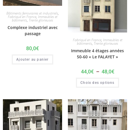
Bâtiments ferroviaires et industriels
,
Fabriqué en France
,
Immeubles et
bâtiments
,
Trente glorieuses
Complexe industriel avec
passage
Fabriqué en France
,
Immeubles et
bâtiments
,
Trente glorieuses
80,0
€
Immeuble 4 étages années
50-60 « Le FALAYET »
Ajouter au panier
44,0
€
–
48,0
€
Choix des options