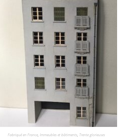
Fabriqué en France
,
Immeubles et bâtiments
,
Trente glorieuses