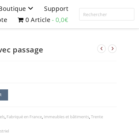
Boutique
Support
te
0 Article
0,0€
vec passage
R
els
,
Fabriqué en France
,
Immeubles et bâtiments
,
Trente
triel