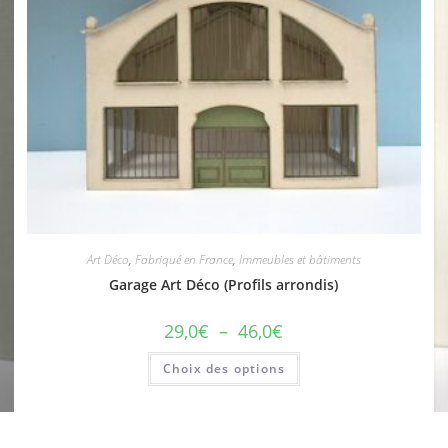
Art Déco
,
Fabriqué en France
,
Immeubles et bâtiments
Garage Art Déco (Profils arrondis)
29,0
€
–
46,0
€
Choix des options