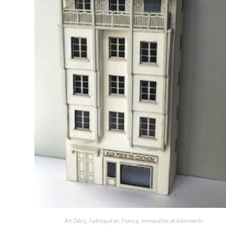
Art Déco
,
Fabriqué en France
,
Immeubles et bâtiments