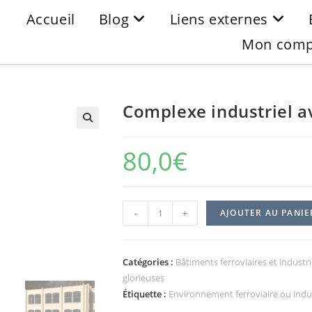
Accueil
Blog
Liens externes
Mon comp
Complexe industriel a
80,0
€
-
+
AJOUTER AU PANIE
Catégories :
Bâtiments ferroviaires et industri
glorieuses
Étiquette :
Environnement ferroviaire ou indus