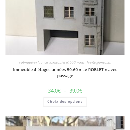
Fabriqué en France
,
Immeubles et bâtiments
,
Trente glorieuses
Immeuble 4 étages années 50-60 « Le ROBLET » avec
passage
34,0
€
–
39,0
€
Choix des options