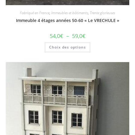
Fabriqué en France
,
Immeubles et bâtiments
,
Trente glorieuses
Immeuble 4 étages années 50-60 « Le VRECHULE »
54,0
€
–
59,0
€
Choix des options