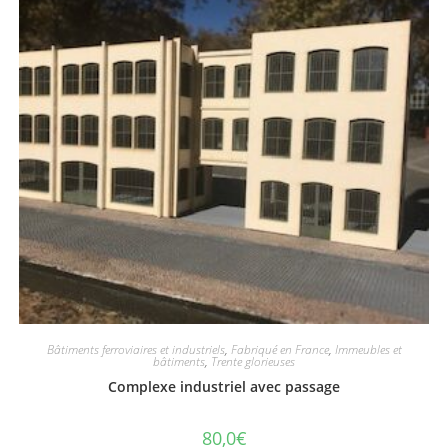
Bâtiments ferroviaires et industriels
,
Fabriqué en France
,
Immeubles et
bâtiments
,
Trente glorieuses
Complexe industriel avec passage
80,0
€