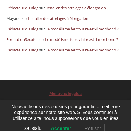
Rédacteur du Blog
sur
Installer des attelages à élongation
Mayaud
sur
Installer des attelages à élongation
Rédacteur du Blog
sur
Le modélisme ferroviaire est-il moribond ?
FormationSecufer
sur
Le modélisme ferroviaire est-il moribond ?
Rédacteur du Blog
sur
Le modélisme ferroviaire est-il moribond ?
Mentions légales
Conditions Générales de Ventes
Nous utilisons des cookies pour garantir la meilleure
expérience sur notre site web. Si vous continuer à
Le développement durable pour Chemins de rêves
utiliser ce site, nous supposerons que vous en êtes
satisfait.
Accepter
Refuser