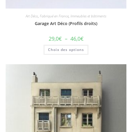
Art Déco
,
Fabriqué en France
,
Immeubles et bâtiments
Garage Art Déco (Profils droits)
29,0
€
–
46,0
€
Choix des options