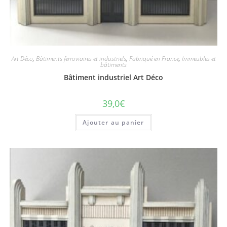
Art Déco
,
Bâtiments ferroviaires et industriels
,
Fabriqué en France
,
Immeubles et
bâtiments
Bâtiment industriel Art Déco
39,0
€
Ajouter au panier