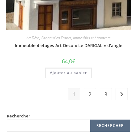
Art Déco
,
Fabriqué en France
,
Immeubles et bâtiments
Immeuble 4 étages Art Déco « Le DARIGAL » d’angle
64,0
€
Ajouter au panier
1
2
3
Rechercher
RECHERCHER