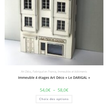
Art Déco
,
Fabriqué en France
,
Immeubles et bâtiments
Immeuble 4 étages Art Déco « Le DARIGAL »
54,0
€
–
58,0
€
Choix des options