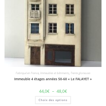
Fabriqué en France
,
Immeubles et bâtiments
,
Trente glorieuses
Immeuble 4 étages années 50-60 « Le FALAYET »
44,0
€
–
48,0
€
Choix des options