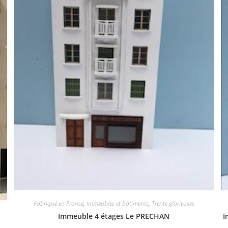
Fabriqué en France
,
Immeubles et bâtiments
,
Trente glorieuses
Immeuble 4 étages Le PRECHAN
I