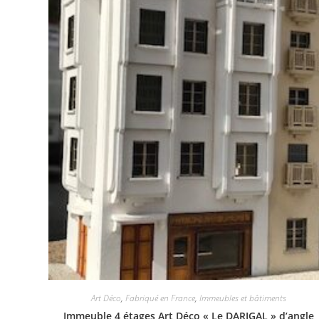
Art Déco
,
Fabriqué en France
,
Immeubles et bâtiments
Immeuble 4 étages Art Déco « Le DARIGAL » d’angle