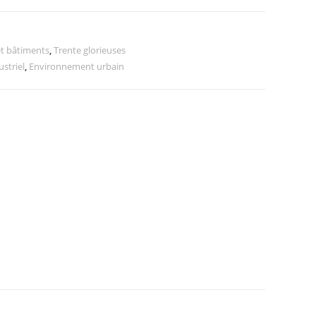
t bâtiments
,
Trente glorieuses
striel
,
Environnement urbain