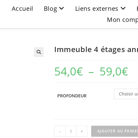
Accueil
Blog
Liens externes
Mon comp
Immeuble 4 étages ann
54,0
€
–
59,0
€
Choisir u
PROFONDEUR
-
+
AJOUTER AU PANIE