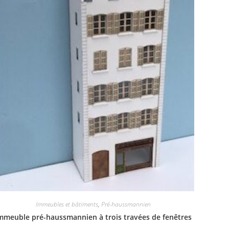
Immeubles et bâtiments
,
Pré-haussmannien
mmeuble pré-haussmannien à trois travées de fenêtres