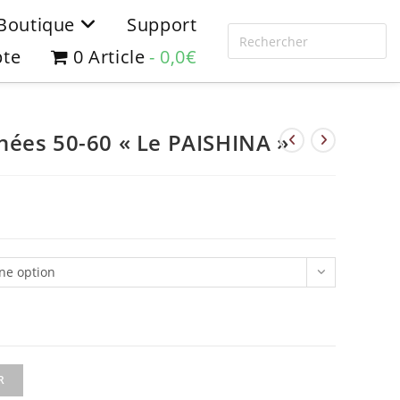
Boutique
Support
te
0 Article
0,0€
ées 50-60 « Le PAISHINA »
ne option
R