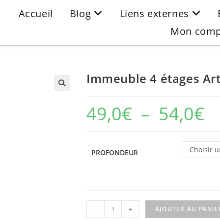
Accueil
Blog
Liens externes
Mon comp
Immeuble 4 étages Art
49,0
€
–
54,0
€
Choisir u
PROFONDEUR
-
+
AJOUTER AU PANIE