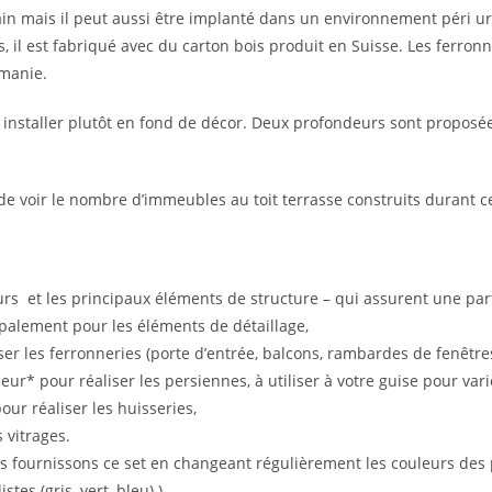
in mais il peut aussi être implanté dans un environnement péri u
 il est fabriqué avec du carton bois produit en Suisse. Les ferro
umanie.
* à installer plutôt en fond de décor. Deux profondeurs sont propos
 de voir le nombre d’immeubles au toit terrasse construits durant ce
s et les principaux éléments de structure – qui assurent une parfa
palement pour les éléments de détaillage,
er les ferronneries (porte d’entrée, balcons, rambardes de fenêtres
* pour réaliser les persiennes, à utiliser à votre guise pour vari
ur réaliser les huisseries,
 vitrages.
ous fournissons ce set en changeant régulièrement les couleurs des
tes (gris, vert, bleu).)