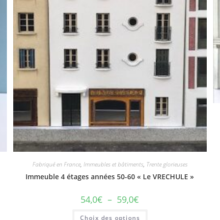
Fabriqué en France
,
Immeubles et bâtiments
,
Trente glorieuses
Immeuble 4 étages années 50-60 « Le VRECHULE »
54,0
€
–
59,0
€
Choix des options