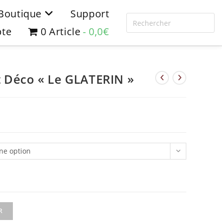
Boutique
Support
te
0 Article
0,0€
 Déco « Le GLATERIN »
ne option
R