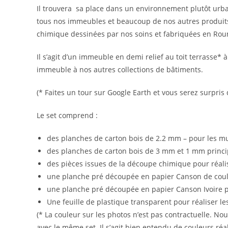
Il trouvera sa place dans un environnement plutôt urba
tous nos immeubles et beaucoup de nos autres produits,
chimique dessinées par nos soins et fabriquées en Ro
Il s’agit d’un immeuble en demi relief au toit terrasse
immeuble à nos autres collections de bâtiments.
(* Faites un tour sur Google Earth et vous serez surpris
Le set comprend :
des planches de carton bois de 2.2 mm – pour les mur
des planches de carton bois de 3 mm et 1 mm princi
des pièces issues de la découpe chimique pour réalis
une planche pré découpée en papier Canson de couleur
une planche pré découpée en papier Canson Ivoire po
Une feuille de plastique transparent pour réaliser les
(* La couleur sur les photos n’est pas contractuelle. N
avec le même set. Il s’agit bien entendu de couleurs réalis