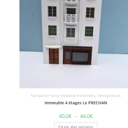
Fabriqué en France
,
Immeubles et bâtiments
,
Trente glorieuses
Immeuble 4 étages Le PRECHAN
40,0
€
–
44,0
€
Choix des options