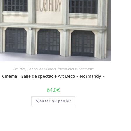
Art Déco
,
Fabriqué en France
,
Immeubles et bâtiments
Cinéma – Salle de spectacle Art Déco « Normandy »
64,0
€
Ajouter au panier