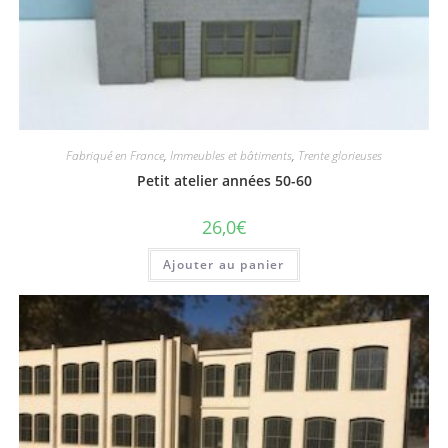
Fabriqué en France
,
Immeubles et bâtiments
,
Trente glorieuses
Petit atelier années 50-60
26,0
€
Ajouter au panier