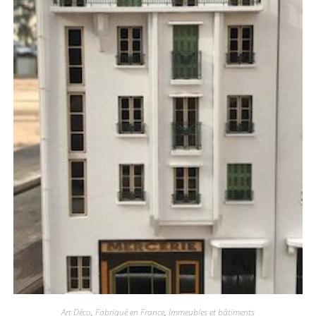
Art Déco
,
Fabriqué en France
,
Immeubles et bâtiments