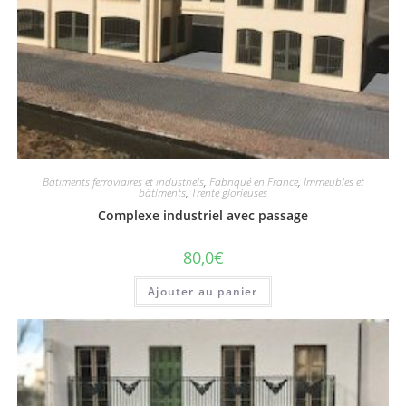
Bâtiments ferroviaires et industriels
,
Fabriqué en France
,
Immeubles et
bâtiments
,
Trente glorieuses
Complexe industriel avec passage
80,0
€
Ajouter au panier