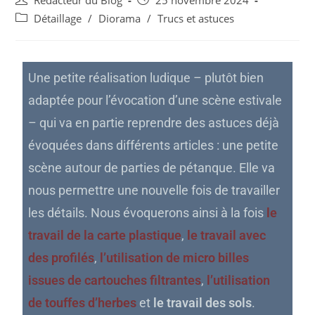
Rédacteur du Blog
25 novembre 2024
Détaillage
/
Diorama
/
Trucs et astuces
Une petite réalisation ludique – plutôt bien
adaptée pour l’évocation d’une scène estivale
– qui va en partie reprendre des astuces déjà
évoquées dans différents articles : une petite
scène autour de parties de pétanque. Elle va
nous permettre une nouvelle fois de travailler
les détails. Nous évoquerons ainsi à la fois
le
travail de la carte plastique
,
le travail avec
des profilés
,
l’utilisation de micro billes
issues de cartouches filtrantes
,
l’utilisation
de touffes d’herbes
et
le travail des sols
.