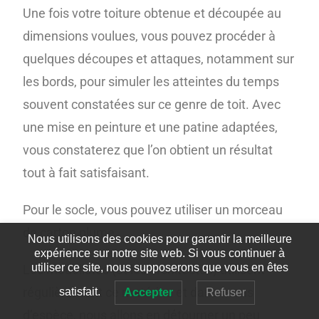
Une fois votre toiture obtenue et découpée au
dimensions voulues, vous pouvez procéder à
quelques découpes et attaques, notamment sur
les bords, pour simuler les atteintes du temps
souvent constatées sur ce genre de toit. Avec
une mise en peinture et une patine adaptées,
vous constaterez que l’on obtient un résultat
tout à fait satisfaisant.
Pour le socle, vous pouvez utiliser un morceau
de carton plume.
Nous utilisons des cookies pour garantir la meilleure
expérience sur notre site web. Si vous continuer à
utiliser ce site, nous supposerons que vous en êtes
Les modélistes (et les architectes) utilisent
régulièrement ce matériau et dans le cas
satisfait.
Accepter
Refuser
d’espèce, nous allons en détourner un peu