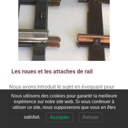
Les roues et les attaches de rail
Nous avons introduit le sujet en évoquant pour
l’instant les profils de rail et les traverses mais
Nous utilisons des cookies pour garantir la meilleure
expérience sur notre site web. Si vous continuer à
d’autres éléments sont à considérer pour
utiliser ce site, nous supposerons que vous en êtes
comprendre comment nos petits trains peuvent
satisfait.
Accepter
Refuser
rouler (ou pas…) sur des rails. Le profil des roues