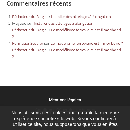
Commentaires récents
Rédacteur du Blog
sur
Installer des attelages à élongation
Mayaud
sur
Installer des attelages à élongation
Rédacteur du Blog
sur
Le modélisme ferroviaire est-il moribond
?
FormationSecufer
sur
Le modélisme ferroviaire est-il moribond ?
Rédacteur du Blog
sur
Le modélisme ferroviaire est-il moribond
?
Mentions légales
Conditions Générales de Ventes
Nous utilisons des cookies pour garantir la meilleure
expérience sur notre site web. Si vous continuer à
Le développement durable pour Chemins de rêves
utiliser ce site, nous supposerons que vous en êtes