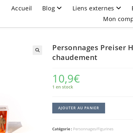
Accueil
Blog
Liens externes
Mon comp
Personnages Preiser H
chaudement
10,9
€
1 en stock
AJOUTER AU PANIER
Catégorie :
Personnages/Figurines