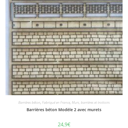
Barrières béton
,
Fabriqué en France
,
Murs, barrières et trottoirs
Barrières béton Modèle 2 avec murets
24,9
€