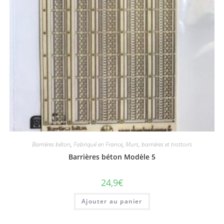
Barrières béton
,
Fabriqué en France
,
Murs, barrières et trottoirs
Barrières béton Modèle 5
24,9
€
Ajouter au panier