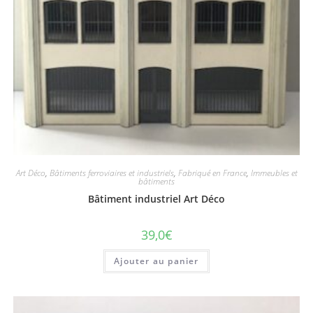
Art Déco
,
Bâtiments ferroviaires et industriels
,
Fabriqué en France
,
Immeubles et
bâtiments
Bâtiment industriel Art Déco
39,0
€
Ajouter au panier