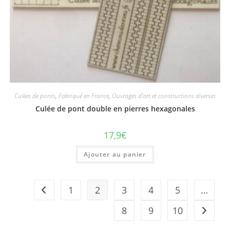
Culées de ponts
,
Fabriqué en France
,
Ouvrages d'art et constructions diverses
Culée de pont double en pierres hexagonales
17,9
€
Ajouter au panier
1
2
3
4
5
…
8
9
10