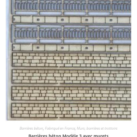
Barrières béton
,
Fabriqué en France
,
Murs, barrières et trottoirs
Barrières béton Modèle 3 avec murets