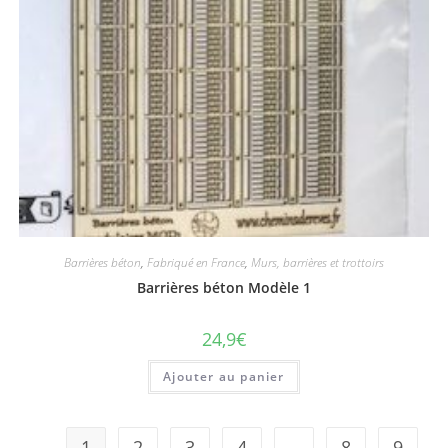
Barrières béton
,
Fabriqué en France
,
Murs, barrières et trottoirs
Barrières béton Modèle 1
24,9
€
Ajouter au panier
1
2
3
4
…
8
9