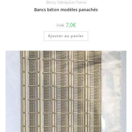
Bancs
,
Fabriqué en France
Bancs béton modèles panachés
7,0
€
7,9
€
Ajouter au panier