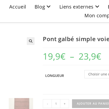
Accueil
Blog
Liens externes
Mon comp
Pont galbé simple voi
19,9
€
–
23,9
€
Choisir une 
LONGUEUR
-
+
AJOUTER AU PANIE