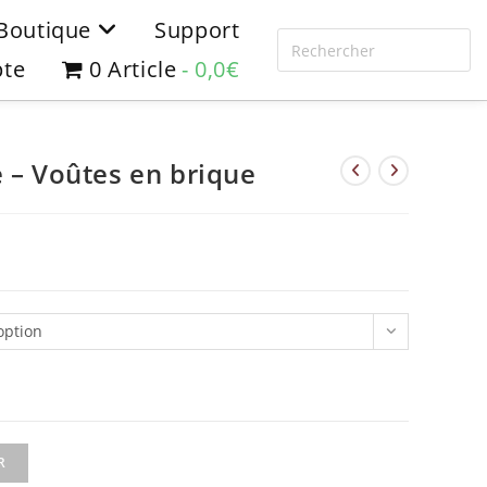
Boutique
Support
te
0 Article
0,0€
e – Voûtes en brique
option
R