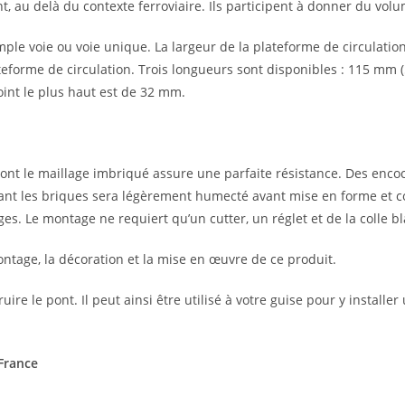
 au delà du contexte ferroviaire. Ils participent à donner du volum
imple voie ou voie unique. La largeur de la plateforme de circulati
ateforme de circulation. Trois longueurs sont disponibles : 115 mm (
int le plus haut est de 32 mm.
dont le maillage imbriqué assure une parfaite résistance. Des enco
ant les briques sera légèrement humecté avant mise en forme et col
es. Le montage ne requiert qu’un cutter, un réglet et de la colle b
ntage, la décoration et la mise en œuvre de ce produit.
uire le pont. Il peut ainsi être utilisé à votre guise pour y installe
 France