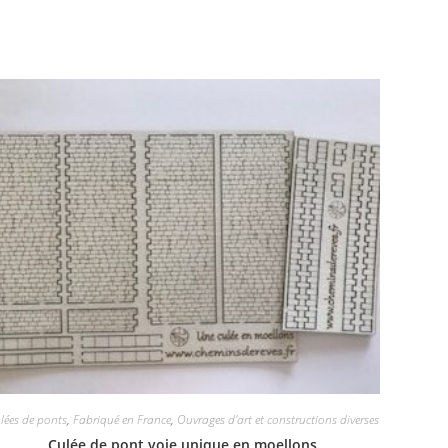
lées de ponts
,
Fabriqué en France
,
Ouvrages d'art et constructions diverses
Culée de pont voie unique en moellons