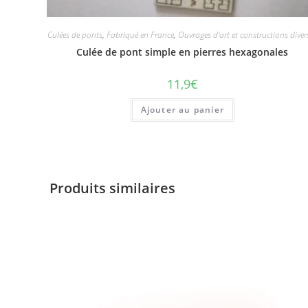
Culées de ponts
,
Fabriqué en France
,
Ouvrages d'art et constructions diver
Culée de pont simple en pierres hexagonales
11,9
€
Ajouter au panier
Produits similaires