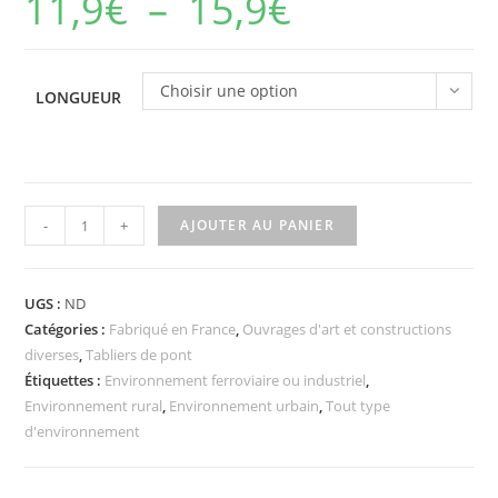
11,9
€
–
15,9
€
Choisir une option
LONGUEUR
-
+
AJOUTER AU PANIER
UGS :
ND
Catégories :
Fabriqué en France
,
Ouvrages d'art et constructions
diverses
,
Tabliers de pont
Étiquettes :
Environnement ferroviaire ou industriel
,
Environnement rural
,
Environnement urbain
,
Tout type
d'environnement