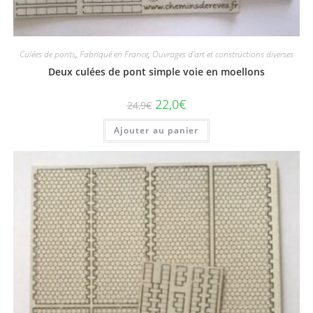
Culées de ponts
,
Fabriqué en France
,
Ouvrages d'art et constructions diverses
Deux culées de pont simple voie en moellons
22,0
€
24,9
€
Ajouter au panier