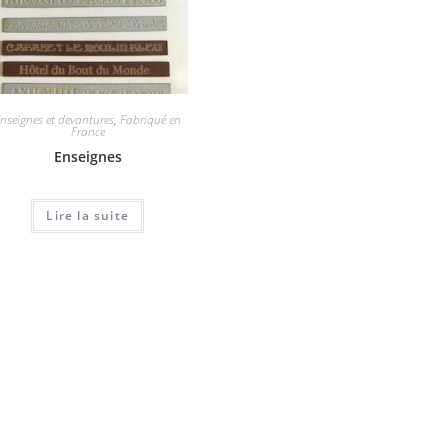
nseignes et devantures
,
Fabriqué en
France
Enseignes
Lire la suite