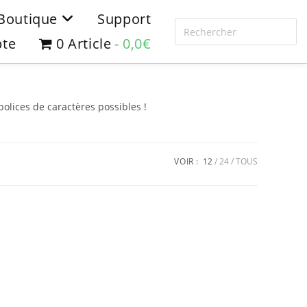
Boutique
Support
te
0 Article
0,0€
olices de caractères possibles !
VOIR :
12
24
TOUS