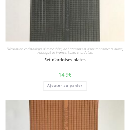
Décoration et détaillage d'immeubles, de bâtiments et d'environnements divers
,
Fabriqué en France
,
Tuiles et ardoises
Set d’ardoises plates
14,9
€
Ajouter au panier