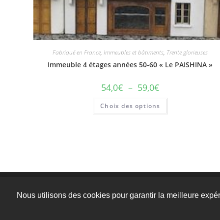
Fabriqué en France
,
Immeubles et bâtiments
,
Trente glorieuses
Immeuble 4 étages années 50-60 « Le PAISHINA »
54,0
€
–
59,0
€
Choix des options
Nous utilisons des cookies pour garantir la meilleure expér
Mentions légales