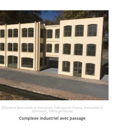
Bâtiments ferroviaires et industriels
,
Fabriqué en France
,
Immeubles et
bâtiments
,
Trente glorieuses
Complexe industriel avec passage