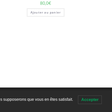
80,0
€
Ajouter au panier
ous supposerons que vous en êtes satisfait.
éveloppement durable pour Chemins de rêves
Accepter