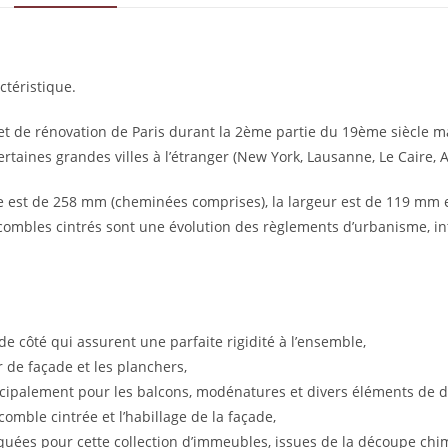
téristique.
jet de rénovation de Paris durant la 2ème partie du 19ème siècle
rtaines grandes villes à l’étranger (New York, Lausanne, Le Caire, Al
le est de 258 mm (cheminées comprises), la largeur est de 119 mm 
 combles cintrés sont une évolution des règlements d’urbanisme, inte
 côté qui assurent une parfaite rigidité à l’ensemble,
 de façade et les planchers,
ipalement pour les balcons, modénatures et divers éléments de dé
omble cintrée et l’habillage de la façade,
quées pour cette collection d’immeubles, issues de la découpe chim