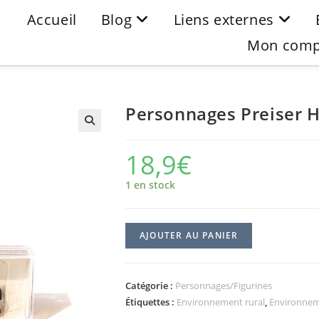
Accueil
Blog
Liens externes
Mon comp
Personnages Preiser H
18,9
€
1 en stock
AJOUTER AU PANIER
Catégorie :
Personnages/Figurines
Étiquettes :
Environnement rural
,
Environnem