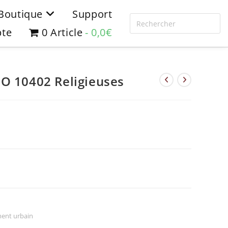
Boutique
Support
te
0 Article
0,0€
O 10402 Religieuses
ent urbain