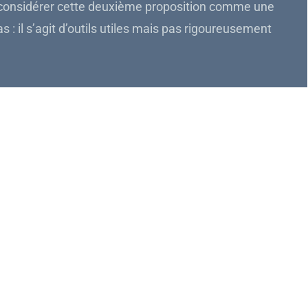
ut considérer cette deuxième proposition comme une
as : il s’agit d’outils utiles mais pas rigoureusement