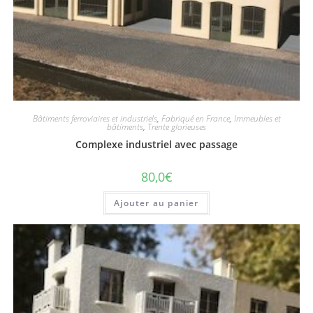
Bâtiments ferroviaires et industriels
,
Fabriqué en France
,
Immeubles et
bâtiments
,
Trente glorieuses
Complexe industriel avec passage
80,0
€
Ajouter au panier