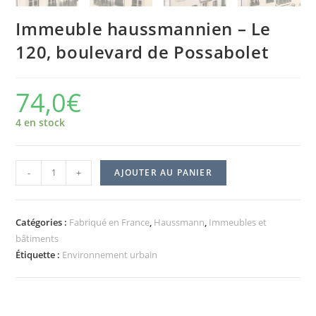
Immeuble haussmannien – Le
120, boulevard de Possabolet
74,0
€
4 en stock
-
+
AJOUTER AU PANIER
Catégories :
Fabriqué en France
,
Haussmann
,
Immeubles et
bâtiments
Étiquette :
Environnement urbain