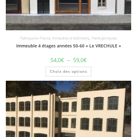
Fabriqué en France
,
Immeubles et bâtiments
,
Trente glorieuses
Immeuble 4 étages années 50-60 « Le VRECHULE »
54,0
€
–
59,0
€
Choix des options