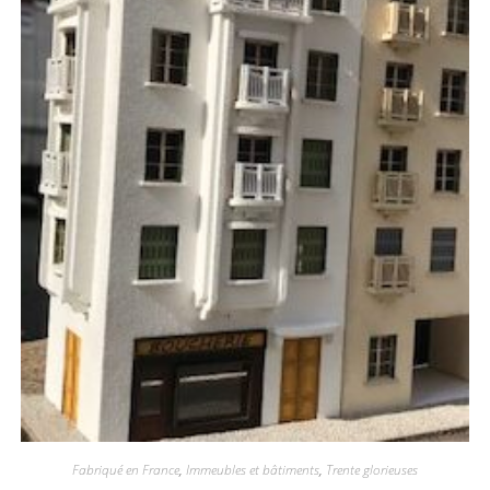
Fabriqué en France
,
Immeubles et bâtiments
,
Trente glorieuses