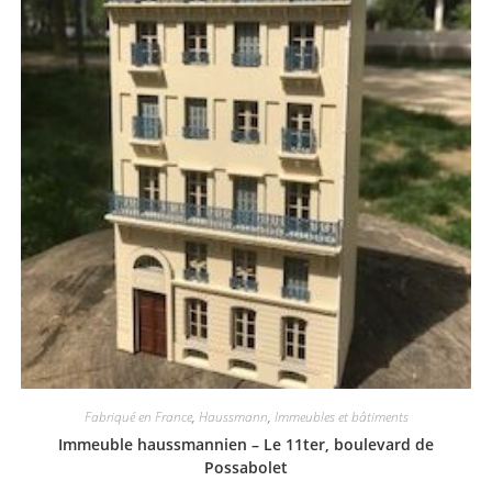
Fabriqué en France
,
Haussmann
,
Immeubles et bâtiments
Immeuble haussmannien – Le 11ter, boulevard de
Possabolet