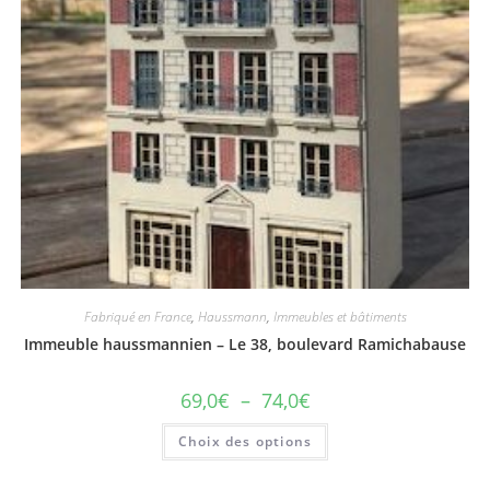
Fabriqué en France
,
Haussmann
,
Immeubles et bâtiments
Immeuble haussmannien – Le 38, boulevard Ramichabause
69,0
€
–
74,0
€
Choix des options