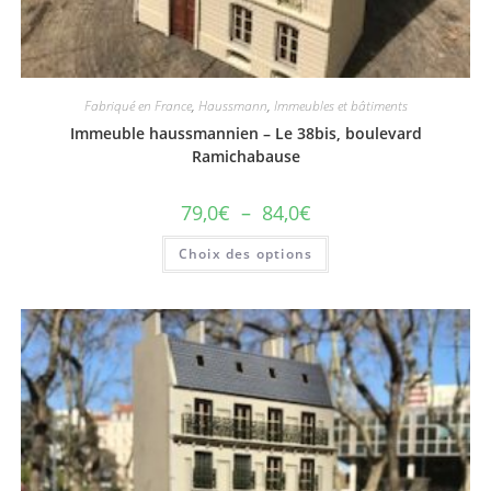
Fabriqué en France
,
Haussmann
,
Immeubles et bâtiments
Immeuble haussmannien – Le 38bis, boulevard
Ramichabause
79,0
€
–
84,0
€
Choix des options