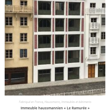
Fabriqué en France
,
Haussmann
,
Immeubles et bâtiments
Immeuble haussmannien « Le Ramurée »