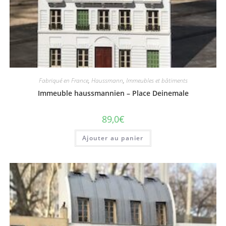
Fabriqué en France
,
Haussmann
,
Immeubles et bâtiments
Immeuble haussmannien – Place Deinemale
89,0
€
Ajouter au panier