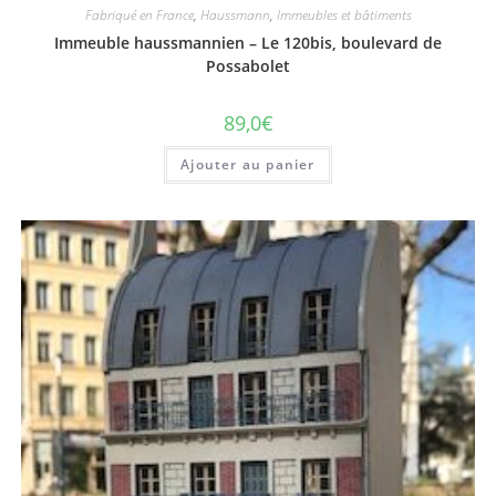
Fabriqué en France
,
Haussmann
,
Immeubles et bâtiments
Immeuble haussmannien – Le 120bis, boulevard de
Possabolet
89,0
€
Ajouter au panier