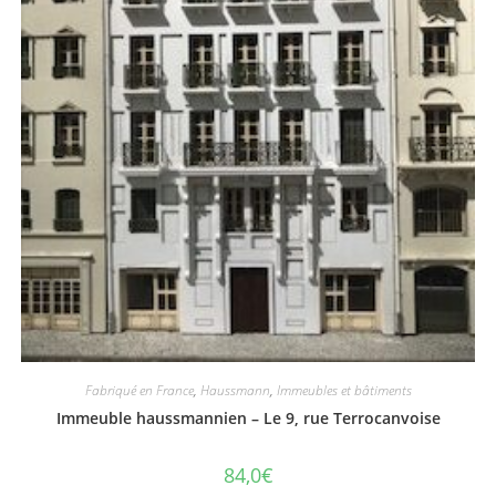
Fabriqué en France
,
Haussmann
,
Immeubles et bâtiments
Immeuble haussmannien – Le 9, rue Terrocanvoise
84,0
€