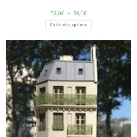
54,0
€
–
59,0
€
Choix des options