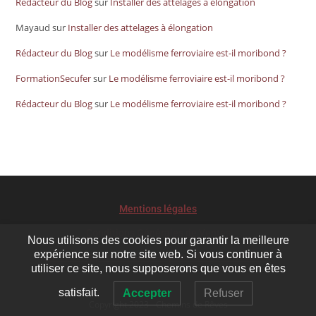
Rédacteur du Blog
sur
Installer des attelages à élongation
Mayaud
sur
Installer des attelages à élongation
Rédacteur du Blog
sur
Le modélisme ferroviaire est-il moribond ?
FormationSecufer
sur
Le modélisme ferroviaire est-il moribond ?
Rédacteur du Blog
sur
Le modélisme ferroviaire est-il moribond ?
Mentions légales
Conditions Générales de Ventes
Nous utilisons des cookies pour garantir la meilleure
expérience sur notre site web. Si vous continuer à
Le développement durable pour Chemins de rêves
utiliser ce site, nous supposerons que vous en êtes
satisfait.
Accepter
Refuser
Copyright 2023 - Chemins de Rêves