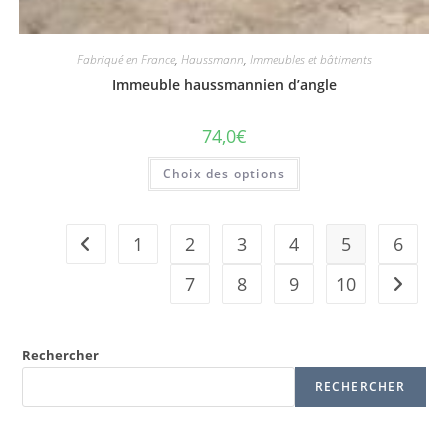
Fabriqué en France
,
Haussmann
,
Immeubles et bâtiments
Immeuble haussmannien d’angle
74,0
€
Choix des options
1
2
3
4
5
6
7
8
9
10
Rechercher
RECHERCHER