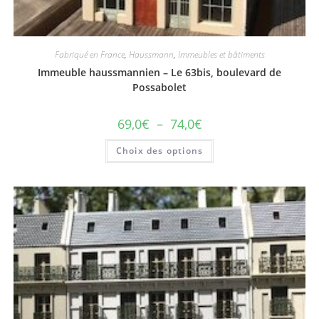
Fabriqué en France
,
Haussmann
,
Immeubles et bâtiments
Immeuble haussmannien – Le 63bis, boulevard de
Possabolet
69,0
€
–
74,0
€
Choix des options