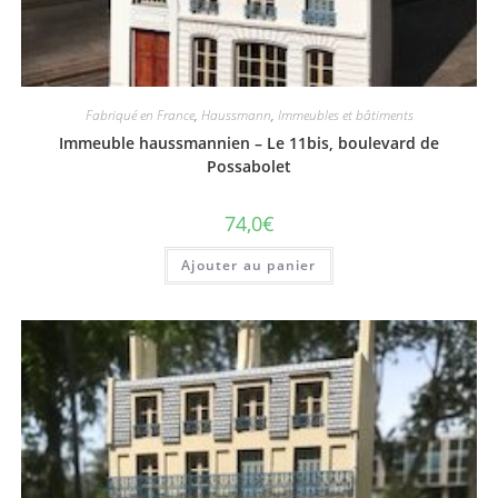
Fabriqué en France
,
Haussmann
,
Immeubles et bâtiments
Immeuble haussmannien – Le 11bis, boulevard de
Possabolet
74,0
€
Ajouter au panier