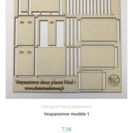
Fabriqué en France
,
Vespasiennes
Vespasienne modèle 1
7,9
€