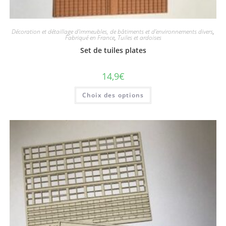
Décoration et détaillage d'immeubles, de bâtiments et d'environnements divers
,
Fabriqué en France
,
Tuiles et ardoises
Set de tuiles plates
14,9
€
Choix des options