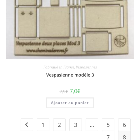
Fabriqué en France
,
Vespasiennes
Vespasienne modèle 3
7,0
€
7,9
€
Ajouter au panier
1
2
3
…
5
6
7
8