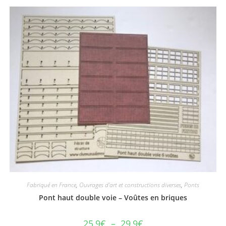
Fabriqué en France
,
Ouvrages d'art et constructions diverses
,
Ponts
Pont haut double voie – Voûtes en briques
25,9
€
–
29,9
€