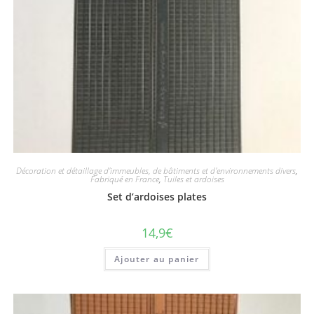
Décoration et détaillage d'immeubles, de bâtiments et d'environnements divers
,
Fabriqué en France
,
Tuiles et ardoises
Set d’ardoises plates
14,9
€
Ajouter au panier