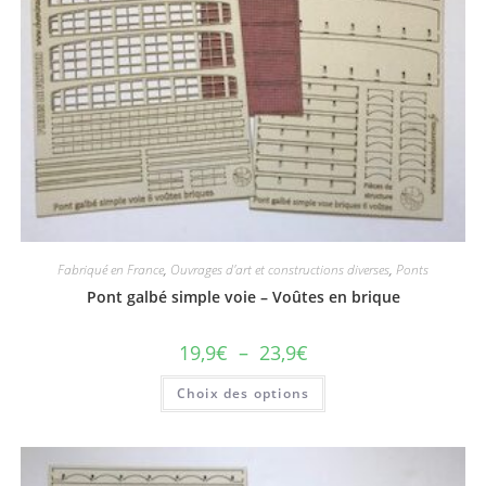
Fabriqué en France
,
Ouvrages d'art et constructions diverses
,
Ponts
Pont galbé simple voie – Voûtes en brique
19,9
€
–
23,9
€
Choix des options