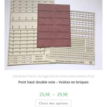
Fabriqué en France
,
Ouvrages d'art et constructions diverses
,
Ponts
Pont haut double voie – Voûtes en briques
25,9
€
–
29,9
€
Choix des options