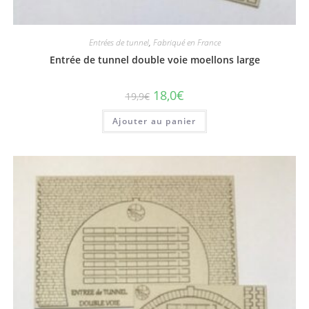
Entrées de tunnel
,
Fabriqué en France
Entrée de tunnel double voie moellons large
18,0
€
19,9
€
Ajouter au panier