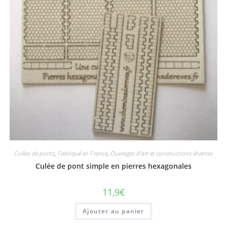
Culées de ponts
,
Fabriqué en France
,
Ouvrages d'art et constructions diverses
Culée de pont simple en pierres hexagonales
11,9
€
Ajouter au panier