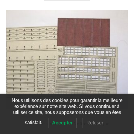
Nous utilisons des cookies pour garantir la meilleure
expérience sur notre site web. Si vous continuer à
utiliser ce site, nous supposerons que vous en êtes
Fabriqué en France
,
Ouvrages d'art et constructions diverses
,
Ponts
satisfait.
Accepter
Refuser
Pont haut simple voie – Voûtes en brique