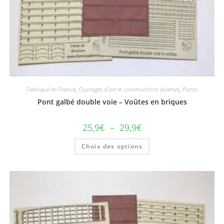
Fabriqué en France
,
Ouvrages d'art et constructions diverses
,
Ponts
Pont galbé double voie – Voûtes en briques
25,9
€
–
29,9
€
Choix des options