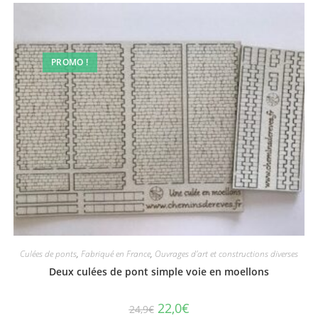
PROMO !
Culées de ponts
,
Fabriqué en France
,
Ouvrages d'art et constructions diverses
Deux culées de pont simple voie en moellons
22,0
€
24,9
€