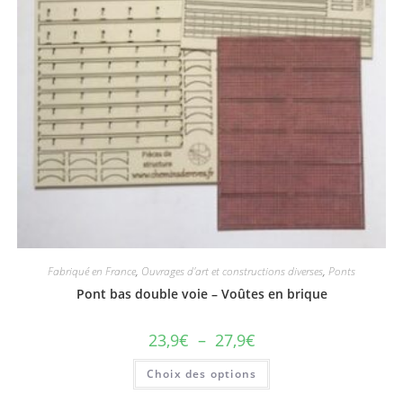
Fabriqué en France
,
Ouvrages d'art et constructions diverses
,
Ponts
Pont bas double voie – Voûtes en brique
23,9
€
–
27,9
€
Choix des options