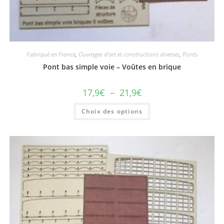
Fabriqué en France
,
Ouvrages d'art et constructions diverses
,
Ponts
Pont bas simple voie – Voûtes en brique
17,9
€
–
21,9
€
Choix des options